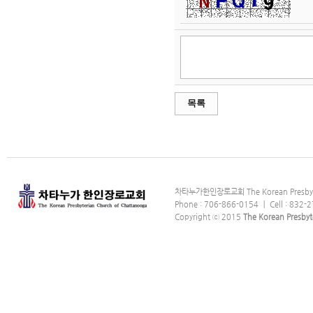
목록
차타누가한인장로교회 The Korean Presbyter
Phone : 706-866-0154 ｜ Cell : 832-2
Copyright ⓒ 2015
The Korean Presbyt