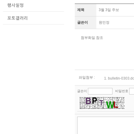
제목
3월 3일 주보
글쓴이
원민정
첨부화일 참조
파일첨부 :
1.
bulletin-0303.d
글쓴이
비밀번호