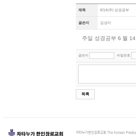
제목
6/14(주) 성경공부
글쓴이
김성미
주일 성경공부 6 월 14
글쓴이
비밀번호
목록
차타누가한인장로교회 The Korean Presbyter