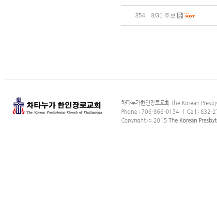
354
8/31 주보
차타누가한인장로교회 The Korean Presbyter
Phone : 706-866-0154 ｜ Cell : 832-2
Copyright ⓒ 2015
The Korean Presbyt