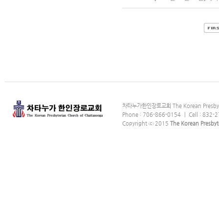
차타누가한인장로교회 The Korean Presbyter
Phone : 706-866-0154 ｜ Cell : 832-2
Copyright ⓒ 2015
The Korean Presbyt